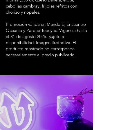
cebollas cambray, frijoles refritos con
chorizo y nopales.
Promoción válida en Mundo E, Encuentro
Oceanía y Parque Tepeyac. Vigencia hasta
el 31 de agosto 2026. Sujeto a
disponibilidad. Imagen ilustrativa. El
producto mostrado no corresponde
necesariamente al precio publicado.