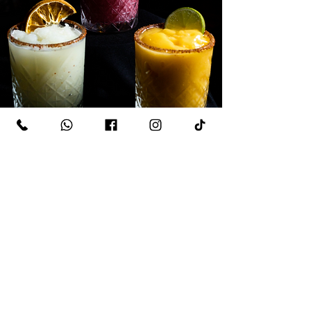
3X2 EN DESTILADOS
Y MIXOLOGÍA
Todos los días
El 3x2 aplica en nuestra carta de
mixología y destilados (excepto en
cerveza, vinos y champagne) con el
consumo de alimentos. Nuestra oferta de