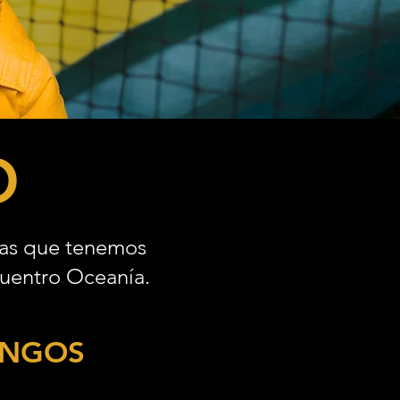
O
esas que tenemos
cuentro Oceanía.
INGOS