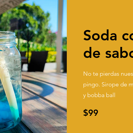
Soda c
de sab
No te pierdas nues
pingo. Sirope de m
y bobba ball
$99