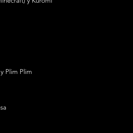
Minecraft) y Kuromi
y Plim Plim
lsa